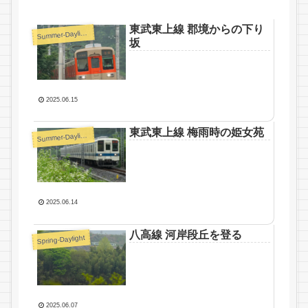
東武東上線 郡境からの下り
S
ummer-Daylight
坂
2025.06.15
東武東上線 梅雨時の姫女苑
S
ummer-Daylight
2025.06.14
八高線 河岸段丘を登る
Spring-Daylight
2025.06.07