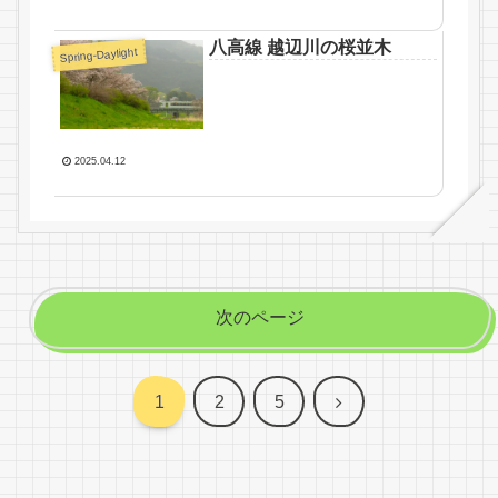
八高線 越辺川の桜並木
Spring-Daylight
2025.04.12
次のページ
次
1
2
5
へ