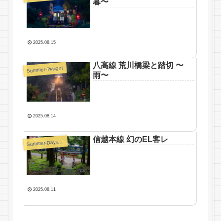
暮〜
2025.08.15
八高線 荒川橋梁と踏切 〜
Summer-Twilight
雨〜
2025.08.14
信越本線 幻のEL客レ
S
ummer-Daylight
2025.08.11