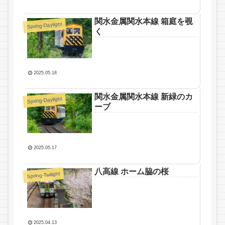
関水金属関水本線 箱庭を覗
Spring-Daylight
く
2025.05.18
関水金属関水本線 新緑のカ
Spring-Daylight
ーブ
2025.05.17
八高線 ホーム脇の桜
Spring-Twilight
2025.04.13