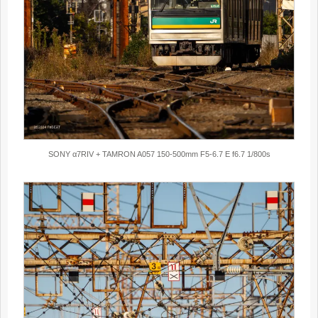
SONY α7RIV + TAMRON A057 150-500mm F5-6.7 E f6.7 1/800s