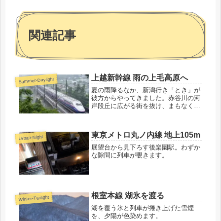
関連記事
上越新幹線 雨の上毛高原へ
Summer-Daylight
夏の雨降るなか、新潟行き「とき」が
彼方からやってきました。赤谷川の河
岸段丘に広がる街を抜け、まもなく上
毛高原駅へ。そして上越国境越えに挑
みます。
東京メトロ丸ノ内線 地上105m
Urban-Night
展望台から見下ろす後楽園駅。わずか
な隙間に列車が覗きます。
根室本線 湖氷を渡る
Winter-Twilight
湖を覆う氷と列車が捲き上げた雪煙
を、夕陽が色染めます。