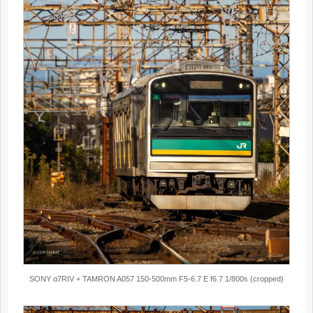
SONY α7RIV + TAMRON A057 150-500mm F5-6.7 E f6.7 1/800s (cropped)