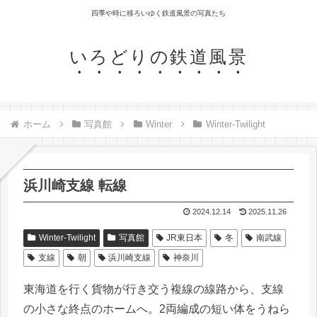
四季や時に移ろいゆく鉄道風景の写真たち
いろどりの鉄道風景
ホーム
写真館
Winter
Winter-Twilight
浜川崎支線 転線
2024.12.14
2025.11.26
Winter-Twilight
写真館
JR東日本
冬
南武線
支線
朝
浜川崎支線
神奈川
東海道を行く貨物が行き交う複線の線路から、支線
の小さな終点のホームへ。2両編成の短い体をうねら