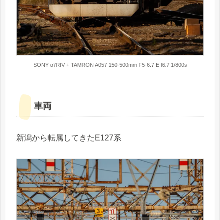
SONY α7RIV + TAMRON A057 150-500mm F5-6.7 E f6.7 1/800s
車両
新潟から転属してきたE127系