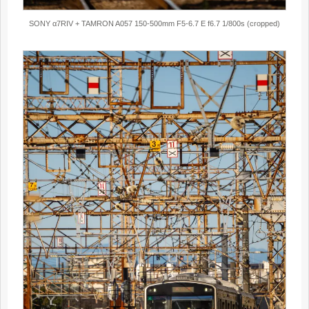
SONY α7RIV + TAMRON A057 150-500mm F5-6.7 E f6.7 1/800s (cropped)