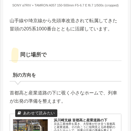
SONY α7RIV + TAMRON A057 150-500mm F5-6.7 E f6.7 1/500s (cropped)
山手線や埼京線から先頭車改造されて転属してきた
冒頭の205系1000番台とともに活躍しています。
同じ場所で
別の方向を
首都高と産業道路の下に覗く小さなホームで、列車
が出発の準備を整えます。
浜川崎支線 首都高と産業道路の下
京浜工業地帯を貫き、大型車が行き交う首都高
と産業道路。その向こうに垣間見える終着駅の
小さなホームで、列車が出発の準備を整えま