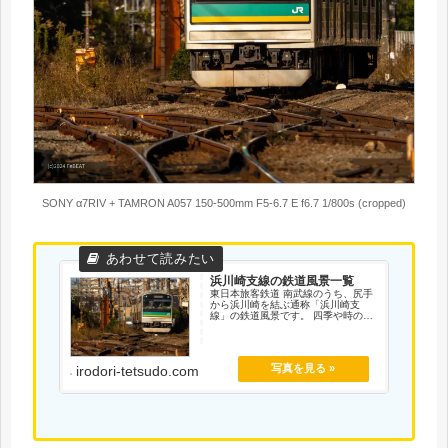
SONY α7RIV + TAMRON A057 150-500mm F5-6.7 E f6.7 1/800s (cropped)
浜川崎支線の鉄道風景一覧
東日本旅客鉄道 南武線のうち、尻手
から浜川崎を結ぶ通称「浜川崎支
線」の鉄道風景です。 四季や時の移
ろいで表情を変える鉄道の情景をお
楽しみください。
irodori-tetsudo.com