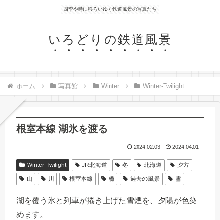
四季や時に移ろいゆく鉄道風景の写真たち
いろどりの鉄道風景
ホーム
写真館
Winter
Winter-Twilight
根室本線 湖氷を渡る
2024.02.03
2024.04.01
Winter-Twilight
JR北海道
冬
北海道
夕方
山
川
根室本線
橋
過去の風景
雪
湖を覆う氷と列車が捲き上げた雪煙を、夕陽が色染
めます。