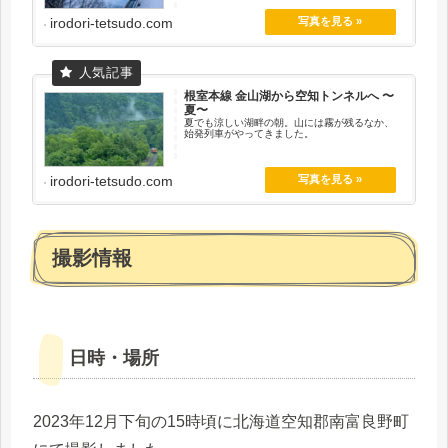
irodori-tetsudo.com
根室本線 金山湖から空知トンネルへ 〜
夏〜
夏でも涼しい湖畔の朝。山には霧が残るなか、
始発列車がやってきました。
irodori-tetsudo.com
撮影情報
日時・場所
2023年12月下旬の15時頃に北海道空知郡南富良野町