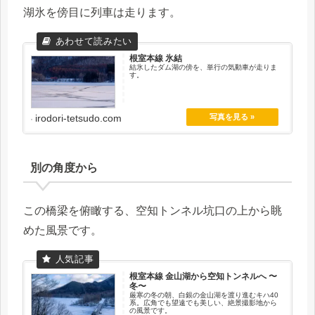
湖氷を傍目に列車は走ります。
根室本線 氷結
結氷したダム湖の傍を、単行の気動車が走りま
す。
irodori-tetsudo.com
別の角度から
この橋梁を俯瞰する、空知トンネル坑口の上から眺
めた風景です。
根室本線 金山湖から空知トンネルへ 〜
冬〜
厳寒の冬の朝、白銀の金山湖を渡り進むキハ40
系。広角でも望遠でも美しい、絶景撮影地から
の風景です。