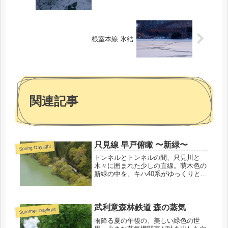
根室本線 氷結
関連記事
只見線 早戸俯瞰 〜新緑〜
Spring-Daylight
トンネルとトンネルの間、只見川と
木々に囲まれた少しの直線。萌木色の
新緑の中を、キハ40系がゆっくりと進
みます。
武利意森林鉄道 森の蒸気
Summer-Daylight
雨降る夏の午後の、美しい緑色の世