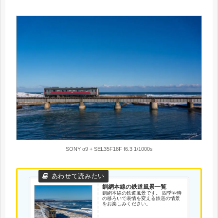
SONY α9 + SEL35F18F f6.3 1/1000s
釧網本線の鉄道風景一覧
釧網本線の鉄道風景です。 四季や時
の移ろいで表情を変える鉄道の情景
をお楽しみください。