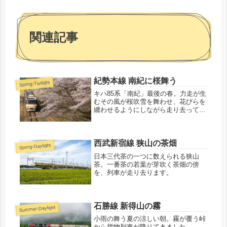
関連記事
紀勢本線 南紀に桜舞う
Spring-Twilight
キハ85系「南紀」最後の春。力走が生
むその風が桜吹雪を舞わせ、花びらを
纏わせるようにしながら走り去ってい
きました。
西武新宿線 狭山の茶畑
Spring-Daylight
日本三代茶の一つに数えられる狭山
茶。一番茶の若葉が芽吹く茶畑の傍
を、列車が走り去ります。
石勝線 新得山の霧
Summer-Daylight
小雨の舞う夏の涼しい朝。霧が覆う峠
から貨物列車が降りてきました。