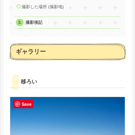
撮影した場所 (撮影地)
撮影後記
ギャラリー
移ろい
Save