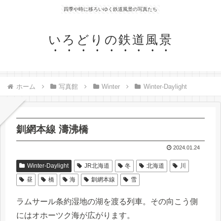
四季や時に移ろいゆく鉄道風景の写真たち
いろどりの鉄道風景
ホーム
写真館
Winter
Winter-Daylight
釧網本線 濤沸橋
2024.01.24
Winter-Daylight
JR北海道
冬
北海道
川
昼
橋
海
釧網本線
雪
ラムサール条約湿地の湖を渡る列車。その向こう側
にはオホーツク海が広がります。