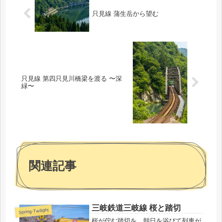
只見線 蒲生岳から望む
只見線 第四只見川橋梁を渡る 〜深
緑〜
関連記事
三岐鉄道三岐線 桜と踏切
Spring-Twilight
桜が佇む踏切を、朝日を浴びて列車が