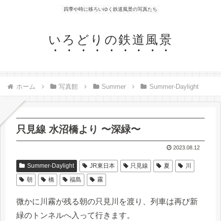
四季や時に移ろいゆく鉄道風景の写真たち
いろどりの鉄道風景
ホーム
写真館
Summer
Summer-Daylight
只見線 水沼橋より 〜深緑〜
2023.08.12
Summer-Daylight
JR東日本
只見線
夏
川
朝
橋
福島
霧
微かに川霧が残る朝の只見川を渡り、列車は再び新
緑のトンネルへ入って行きます。