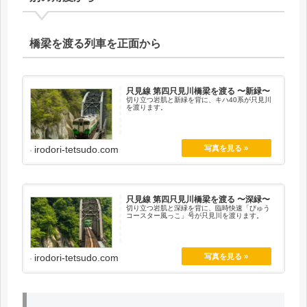
橋梁を渡る列車を正面から
只見線 第四只見川橋梁を渡る 〜新緑〜
切り立つ岩肌と新緑を背に、キハ40系が只見川
を渡ります。
irodori-tetsudo.com
只見線 第四只見川橋梁を渡る 〜深緑〜
切り立つ岩肌と深緑を背に、臨時快速「びゅう
コースター風っこ」号が只見川を渡ります。
irodori-tetsudo.com