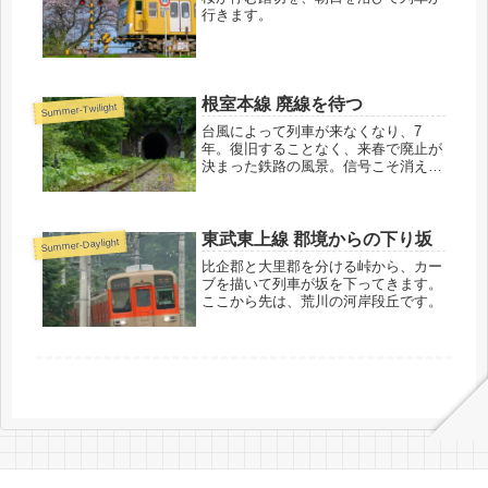
行きます。
根室本線 廃線を待つ
Summer-Twilight
台風によって列車が来なくなり、7
年。復旧することなく、来春で廃止が
決まった鉄路の風景。信号こそ消えて
いても、灯っている隧道入口の照明が
独り「まだ、廃線にはなっていない」
と主張しているかのようです。
東武東上線 郡境からの下り坂
Summer-Daylight
比企郡と大里郡を分ける峠から、カー
ブを描いて列車が坂を下ってきます。
ここから先は、荒川の河岸段丘です。