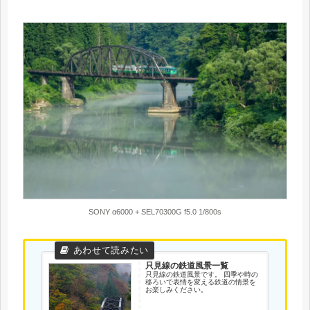
SONY α6000 + SEL70300G f5.0 1/800s
只見線の鉄道風景一覧
只見線の鉄道風景です。 四季や時の
移ろいで表情を変える鉄道の情景を
お楽しみください。