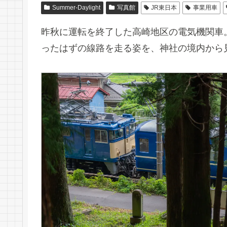
Summer-Daylight
写真館
JR東日本
事業用車
昨秋に運転を終了した高崎地区の電気機関車
ったはずの線路を走る姿を、神社の境内から