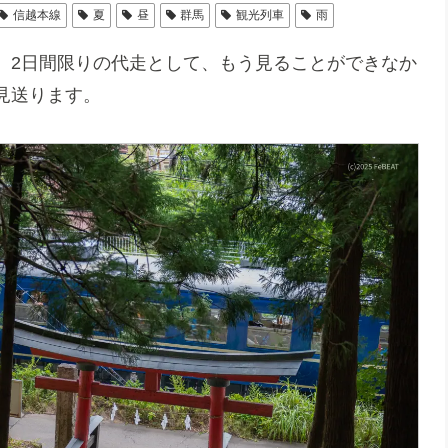
信越本線
夏
昼
群馬
観光列車
雨
。2日間限りの代走として、もう見ることができなか
見送ります。