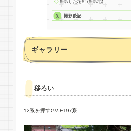
撮影した場所 (撮影地)
撮影後記
ギャラリー
移ろい
12系を押すGV-E197系