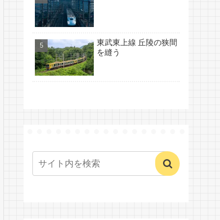
東武東上線 丘陵の狭間
を縫う