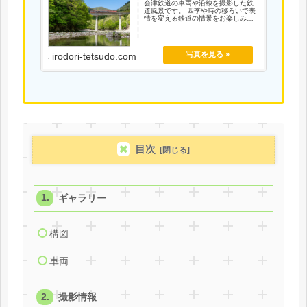
会津鉄道の車両や沿線を撮影した鉄
道風景です。 四季や時の移ろいで表
情を変える鉄道の情景をお楽しみく
ださい。
irodori-tetsudo.com
目次
ギャラリー
構図
車両
撮影情報