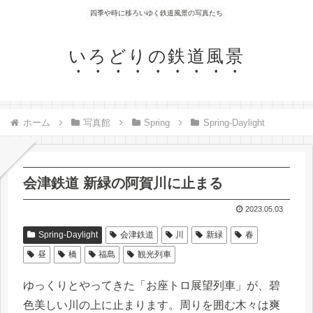
四季や時に移ろいゆく鉄道風景の写真たち
いろどりの鉄道風景
ホーム
写真館
Spring
Spring-Daylight
会津鉄道 新緑の阿賀川に止まる
2023.05.03
Spring-Daylight
会津鉄道
川
新緑
春
昼
橋
福島
観光列車
ゆっくりとやってきた「お座トロ展望列車」が、碧
色美しい川の上に止まります。周りを囲む木々は爽