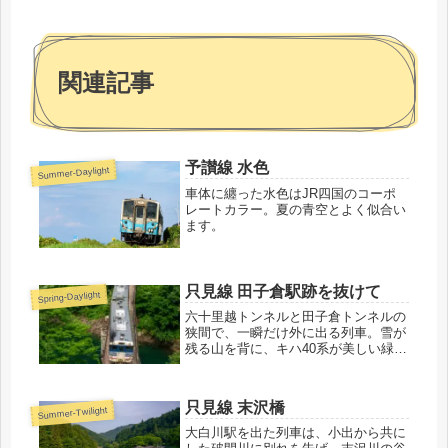
関連記事
予讃線 水色
Summer-Daylight
車体に纏った水色はJR四国のコーポ
レートカラー。夏の青空とよく似合い
ます。
只見線 田子倉駅跡を抜けて
Spring-Daylight
六十里越トンネルと田子倉トンネルの
狭間で、一瞬だけ外に出る列車。雪が
残る山を背に、キハ40系が美しい緑の
中を颯爽と駆け抜けます。
只見線 末沢橋
Summer-Twilight
大白川駅を出た列車は、小出から共に