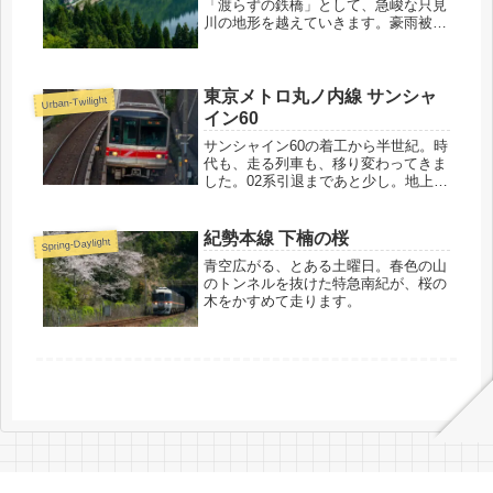
「渡らずの鉄橋」として、急峻な只見
川の地形を越えていきます。豪雨被害
から立ち直った鉄路に、列車がやって
きました。
東京メトロ丸ノ内線 サンシャ
Urban-Twilight
イン60
サンシャイン60の着工から半世紀。時
代も、走る列車も、移り変わってきま
した。02系引退まであと少し。地上を
走る地下鉄を、池袋のランドマークが
見守ります。
紀勢本線 下楠の桜
Spring-Daylight
青空広がる、とある土曜日。春色の山
のトンネルを抜けた特急南紀が、桜の
木をかすめて走ります。