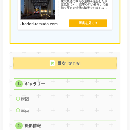
東武鉄道の車両や沿線を撮影した鉄
道風景です。 四季や時の移ろいで表
情を変える鉄道の情景をお楽しみく
ださい。
irodori-tetsudo.com
目次
ギャラリー
構図
車両
撮影情報