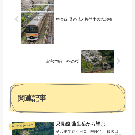
中央線 菜の花と桜並木の跨線橋
紀勢本線 下楠の桜
関連記事
只見線 蒲生岳から望む
Summer-Daylight
第八まで続く只見川橋梁も、最後は