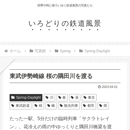
四季や時に移ろいゆく鉄道風景の写真たち
いろどりの鉄道風景
ホーム
写真館
Spring
Spring-Daylight
東武伊勢崎線 桜の隅田川を渡る
2023.04.01
Spring-Daylight
川
春
昼
東京
東武鉄道
桜
橋
観光列車
都市
雨
たった一駅、5分だけの臨時列車「サクラトレイ
ン」。花冷えの雨の中ゆっくりと隅田川橋梁を渡