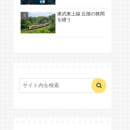
東武東上線 丘陵の狭間
を縫う