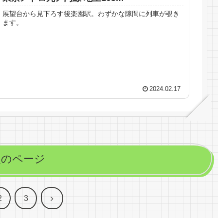
展望台から見下ろす後楽園駅。わずかな隙間に列車が覗き
ます。
2024.02.17
次のページ
次
2
3