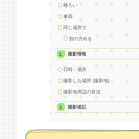
移ろい
車両
同じ場所で
別の方向を
撮影情報
日時・場所
撮影した場所 (撮影地)
撮影地周辺の状況
撮影後記