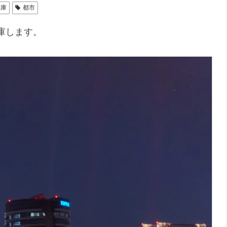
車庫
都市
庫します。