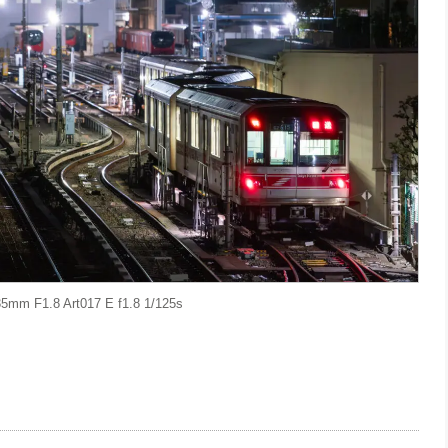
mm F1.8 Art017 E f1.8 1/125s