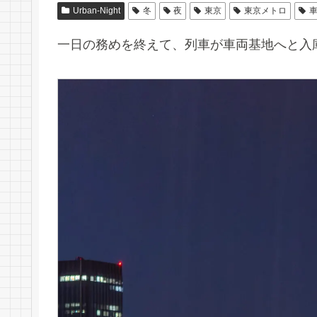
Urban-Night
冬
夜
東京
東京メトロ
一日の務めを終えて、列車が車両基地へと入