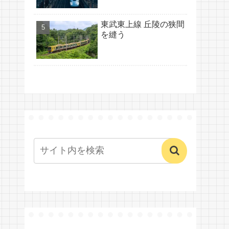
東武東上線 丘陵の狭間
を縫う