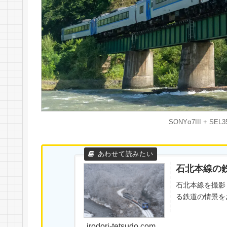
SONYα7III + SEL35
石北本線の
石北本線を撮影
る鉄道の情景を
irodori-tetsudo.com