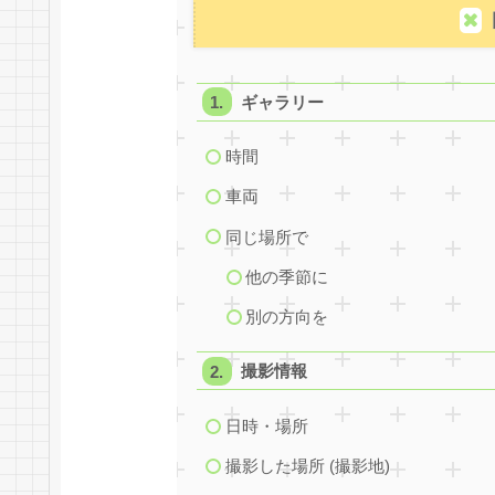
ギャラリー
時間
車両
同じ場所で
他の季節に
別の方向を
撮影情報
日時・場所
撮影した場所 (撮影地)