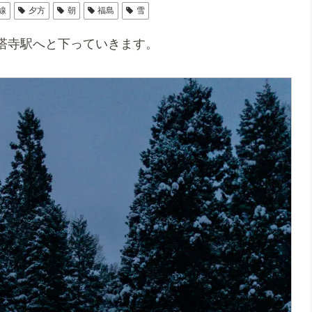
線
夕方
朝
福島
雪
塔寺駅へと下っていきます。