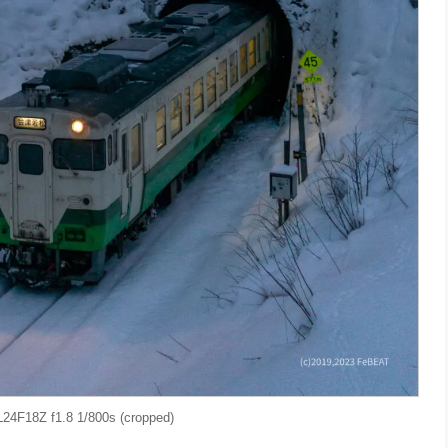
F18Z f1.8 1/800s (cropped)