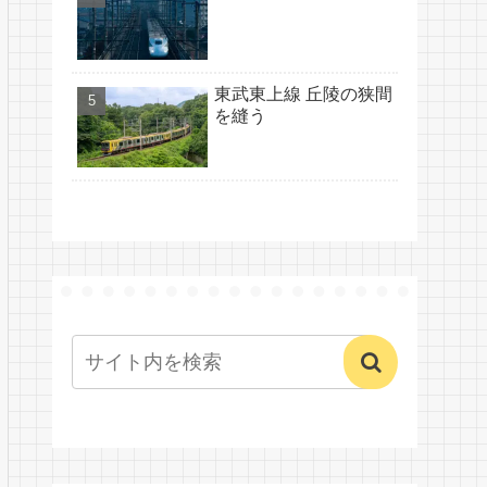
東武東上線 丘陵の狭間
を縫う