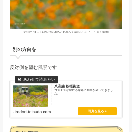
SONY α1 + TAMRON A057 150-500mm F5-6.7 E f5.6 1/400s
別の方向を
反対側を望む風景です
八高線 秋桜街道
コスモスが縁取る線路に列車がやってきまし
た。
irodori-tetsudo.com