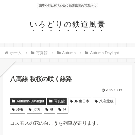
四季や時に移ろいゆく鉄道風景の写真たち
いろどりの鉄道風景
ホーム
写真館
Autumn
Autumn-Daylight
八高線 秋桜の咲く線路
2025.10.13
Autumn-Daylight
写真館
JR東日本
八高北線
埼玉
夕方
昼
秋
コスモスの花の向こうを列車が走ります。