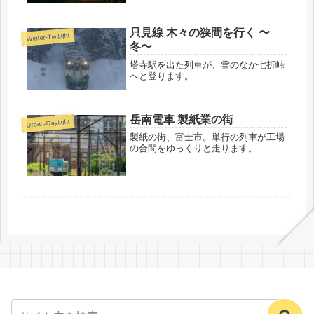
緊張感が混ざったようなひとときの光
景です。
只見線 木々の狭間を行く 〜
Winter-Twilight
冬〜
塔寺駅を出た列車が、雪のなか七折峠
へと登ります。
岳南電車 製紙業の街
Urban-Daylight
製紙の街、富士市。単行の列車が工場
の合間をゆっくりと走ります。