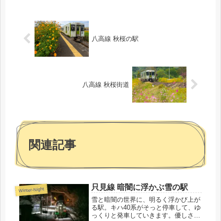
八高線 秋桜の駅
八高線 秋桜街道
関連記事
只見線 暗闇に浮かぶ雪の駅
Winter-Night
雪と暗闇の世界に、明るく浮かび上が
る駅。キハ40系がそっと停車して、ゆ
っくりと発車していきます。優しさと