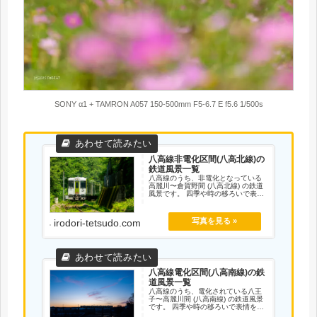
SONY α1 + TAMRON A057 150-500mm F5-6.7 E f5.6 1/500s
八高線非電化区間(八高北線)の
鉄道風景一覧
八高線のうち、非電化となっている
高麗川〜倉賀野間 (八高北線) の鉄道
風景です。 四季や時の移ろいで表情
を変える鉄道の情景をお楽しみくだ
さい。
irodori-tetsudo.com
八高線電化区間(八高南線)の鉄
道風景一覧
八高線のうち、電化されている八王
子〜高麗川間 (八高南線) の鉄道風景
です。 四季や時の移ろいで表情を変
える鉄道の情景をお楽しみくださ