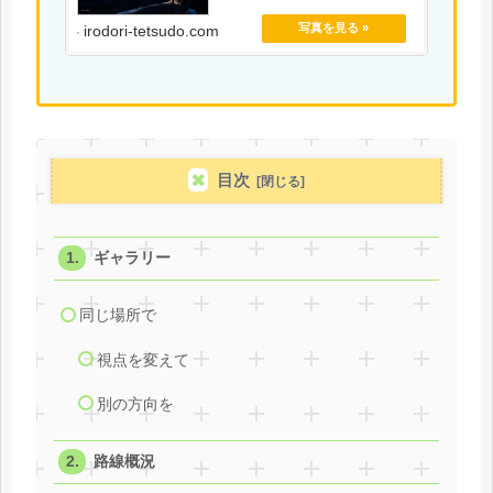
い。
irodori-tetsudo.com
目次
ギャラリー
同じ場所で
視点を変えて
別の方向を
路線概況