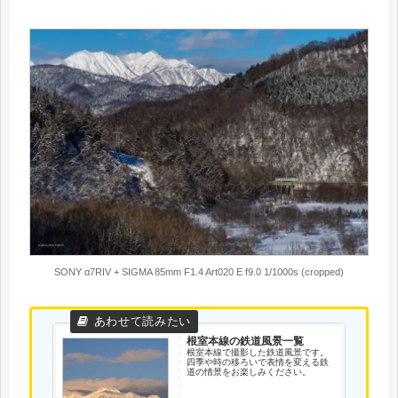
SONY α7RIV + SIGMA 85mm F1.4 Art020 E f9.0 1/1000s (cropped)
根室本線の鉄道風景一覧
根室本線で撮影した鉄道風景です。
四季や時の移ろいで表情を変える鉄
道の情景をお楽しみください。