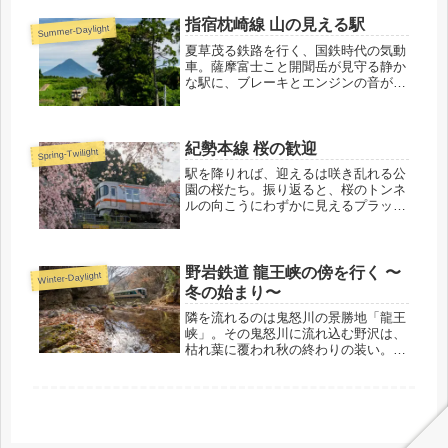
指宿枕崎線 山の見える駅
Summer-Daylight
夏草茂る鉄路を行く、国鉄時代の気動
車。薩摩富士こと開聞岳が見守る静か
な駅に、ブレーキとエンジンの音が響
きます。
紀勢本線 桜の歓迎
Spring-Twilight
駅を降りれば、迎えるは咲き乱れる公
園の桜たち。振り返ると、桜のトンネ
ルの向こうにわずかに見えるプラット
ホーム。出発した普通列車が横切りま
す。
野岩鉄道 龍王峡の傍を行く 〜
Winter-Daylight
冬の始まり〜
隣を流れるのは鬼怒川の景勝地「龍王
峡」。その鬼怒川に流れ込む野沢は、
枯れ葉に覆われ秋の終わりの装い。川
の音だけが響く静かな世界を、駅を出
たばかりの列車が渡ります。