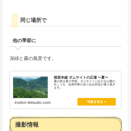
同じ場所で
他の季節に
深緑と霧の風景です。
根室本線 ダムサイトの広場 〜夏〜
霧の残る夏の早朝。ダムサイトに広がる公園の
向こうを、始発列車の送り込み回送が通り過ぎ
ます。
irodori-tetsudo.com
撮影情報