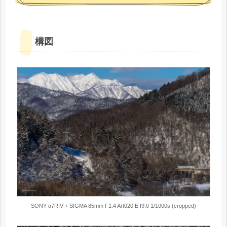
構図
SONY α7RIV + SIGMA 85mm F1.4 Art020 E f9.0 1/1000s (cropped)