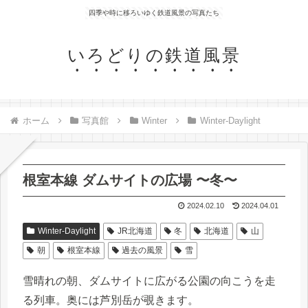
四季や時に移ろいゆく鉄道風景の写真たち
いろどりの鉄道風景
ホーム
写真館
Winter
Winter-Daylight
根室本線 ダムサイトの広場 〜冬〜
2024.02.10
2024.04.01
Winter-Daylight
JR北海道
冬
北海道
山
朝
根室本線
過去の風景
雪
雪晴れの朝、ダムサイトに広がる公園の向こうを走
る列車。奥には芦別岳が覗きます。