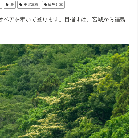
城
昼
東北本線
観光列車
オペアを牽いて登ります。目指すは、宮城から福島