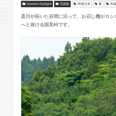
Summer-Daylight
写真館
JR東日本
夏
宮
斎川が拓いた谷間に沿って、お召し機がカシ
へと抜ける国見峠です。