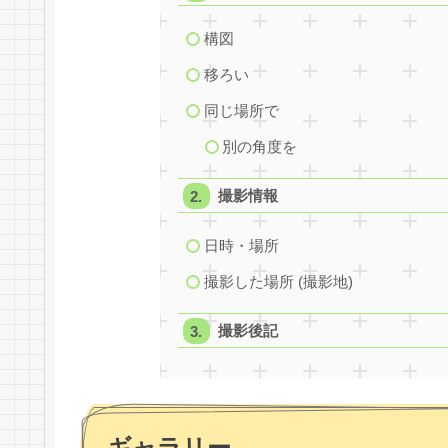
構図
移ろい
同じ場所で
別の角度を
撮影情報
日時・場所
撮影した場所 (撮影地)
撮影後記
ギャラリー