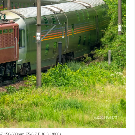
150-500mm F5-6.7 E f6.3 1/800s