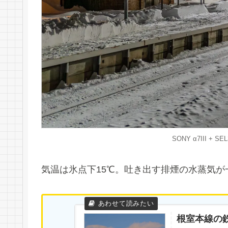
SONY α7III + SEL3
気温は氷点下15℃。吐き出す排煙の水蒸気
根室本線の