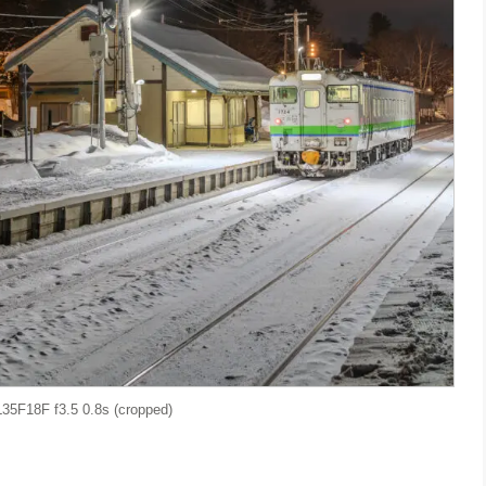
35F18F f3.5 0.8s (cropped)