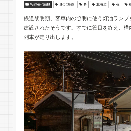
Winter-Night
JR北海道
冬
北海道
夜
鉄道黎明期、客車内の照明に使う灯油ランプ
建設されたそうです。すでに役目を終え、構
列車が走り出します。