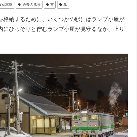
根室本線
過去の風景
雪
駅
を格納するために、いくつかの駅にはランプ小屋が
内にひっそりと佇むランプ小屋が見守るなか、上り