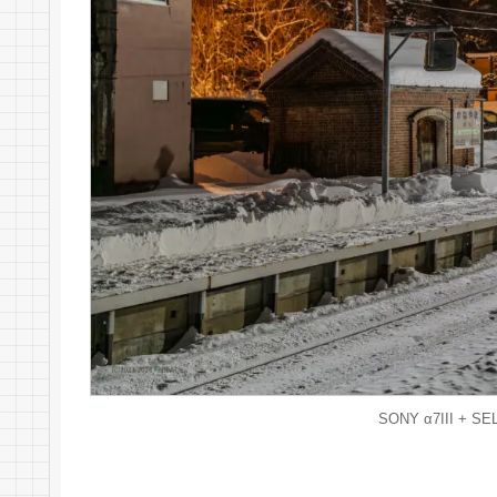
SONY α7III + SEL