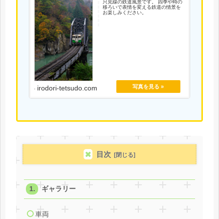
只見線の鉄道風景です。 四季や時の
移ろいで表情を変える鉄道の情景を
お楽しみください。
irodori-tetsudo.com
目次
ギャラリー
車両