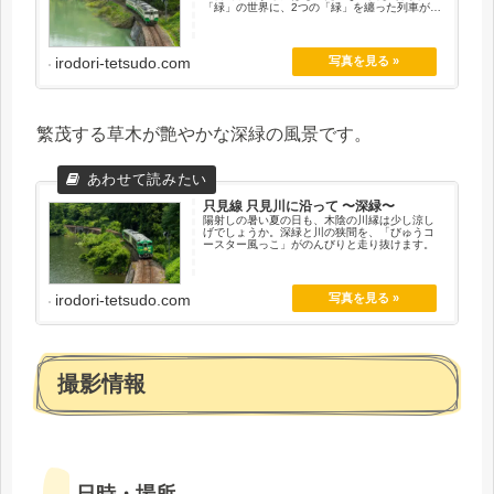
「緑」の世界に、2つの「緑」を纏った列車がと
てもよく似合います。
irodori-tetsudo.com
繁茂する草木が艶やかな深緑の風景です。
只見線 只見川に沿って 〜深緑〜
陽射しの暑い夏の日も、木陰の川縁は少し涼し
げでしょうか。深緑と川の狭間を、「びゅうコ
ースター風っこ」がのんびりと走り抜けます。
irodori-tetsudo.com
撮影情報