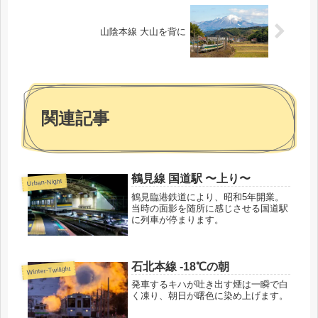
山陰本線 大山を背に
関連記事
鶴見線 国道駅 〜上り〜
Urban-Night
鶴見臨港鉄道により、昭和5年開業。
当時の面影を随所に感じさせる国道駅
に列車が停まります。
石北本線 -18℃の朝
Winter-Twilight
発車するキハが吐き出す煙は一瞬で白
く凍り、朝日が曙色に染め上げます。