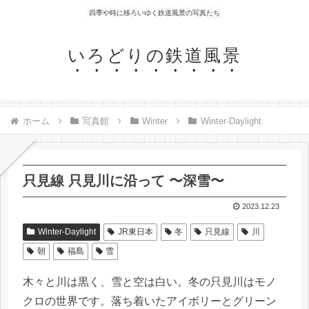
四季や時に移ろいゆく鉄道風景の写真たち
いろどりの鉄道風景
ホーム
写真館
Winter
Winter-Daylight
只見線 只見川に沿って 〜深雪〜
2023.12.23
Winter-Daylight
JR東日本
冬
只見線
川
朝
福島
雪
木々と川は黒く、雪と空は白い。冬の只見川はモノ
クロの世界です。落ち着いたアイボリーとグリーン