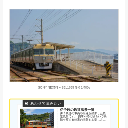
SONY NEX5N + SEL1855 f9.0 1/400s
伊予鉄の鉄道風景一覧
伊予鉄道の車両や沿線を撮影した鉄
道風景です。 四季や時の移ろいで表
情を変える鉄道の情景をお楽しみく
ださい。