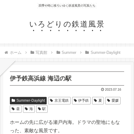
四季や時に移ろいゆく鉄道風景の写真たち
いろどりの鉄道風景
ホーム
写真館
Summer
Summer-Daylight
伊予鉄高浜線 海辺の駅
2023.07.16
Summer-Daylight
京王電鉄
伊予鉄
夏
愛媛
昼
海
駅
ホームの先に広がる瀬戸内海。ドラマの聖地にもな
った、素敵な風景です。