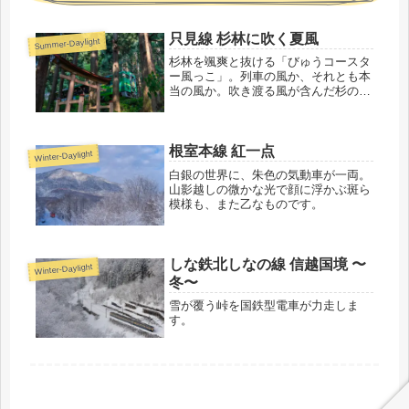
只見線 杉林に吹く夏風
Summer-Daylight
杉林を颯爽と抜ける「びゅうコースタ
ー風っこ」。列車の風か、それとも本
当の風か。吹き渡る風が含んだ杉の爽
やかな香りが身を包んでくれた、夏の
忘れられない一瞬です。
根室本線 紅一点
Winter-Daylight
白銀の世界に、朱色の気動車が一両。
山影越しの微かな光で顔に浮かぶ斑ら
模様も、また乙なものです。
しな鉄北しなの線 信越国境 〜
Winter-Daylight
冬〜
雪が覆う峠を国鉄型電車が力走しま
す。