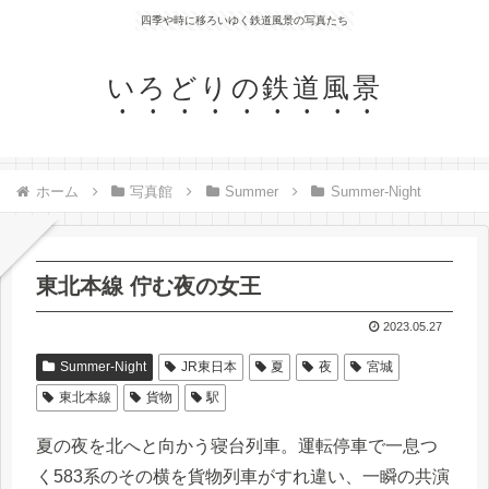
四季や時に移ろいゆく鉄道風景の写真たち
いろどりの鉄道風景
ホーム
写真館
Summer
Summer-Night
東北本線 佇む夜の女王
2023.05.27
Summer-Night
JR東日本
夏
夜
宮城
東北本線
貨物
駅
夏の夜を北へと向かう寝台列車。運転停車で一息つ
く583系のその横を貨物列車がすれ違い、一瞬の共演