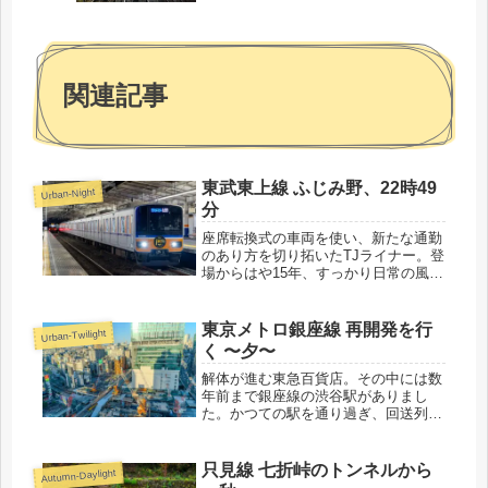
関連記事
東武東上線 ふじみ野、22時49
Urban-Night
分
座席転換式の車両を使い、新たな通勤
のあり方を切り拓いたTJライナー。登
場からはや15年、すっかり日常の風景
に溶け込みました。
東京メトロ銀座線 再開発を行
Urban-Twilight
く 〜夕〜
解体が進む東急百貨店。その中には数
年前まで銀座線の渋谷駅がありまし
た。かつての駅を通り過ぎ、回送列車
がゆっくりと「渋谷駅」へと入線しま
す。
只見線 七折峠のトンネルから
Autumn-Daylight