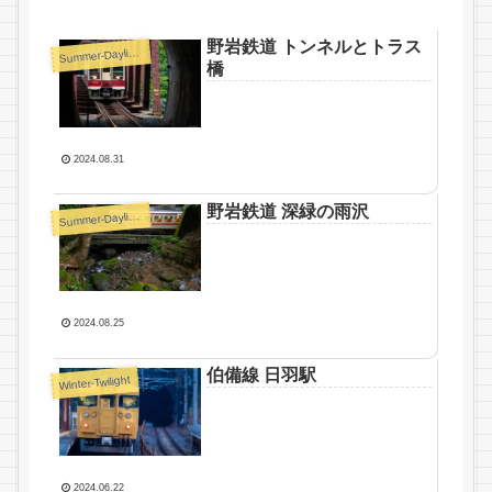
野岩鉄道 トンネルとトラス
S
ummer-Daylight
橋
2024.08.31
野岩鉄道 深緑の雨沢
S
ummer-Daylight
2024.08.25
伯備線 日羽駅
Winter-Twilight
2024.06.22