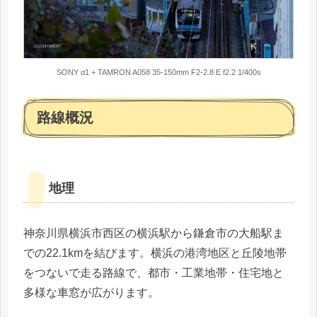
SONY α1 + TAMRON A058 35-150mm F2-2.8 E f2.2 1/400s
路線概況
地理
神奈川県横浜市西区の横浜駅から鎌倉市の大船駅ま
での22.1kmを結びます。横浜の港湾地区と丘陵地帯
をつないで走る路線で、都市・工業地帯・住宅地と
多様な車窓が広がります。