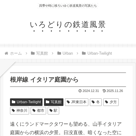
四季や時に移ろいゆく鉄道風景の写真たち
いろどりの鉄道風景
ホーム
写真館
Urban
Urban-Twilight
根岸線 イタリア庭園から
2024.12.31
2025.11.26
Urban-Twilight
写真館
JR東日本
冬
夕方
神奈川
都市
駅
遠くにランドマークタワーも望める、山手イタリア
庭園からの横浜の夕景。日没直後、暗くなった空に