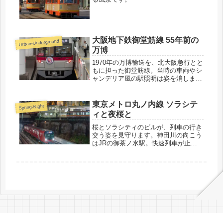
大阪地下鉄御堂筋線 55年前の
Urban-Underground
万博
1970年の万博輸送を、北大阪急行とと
もに担った御堂筋線。当時の車両やシ
ャンデリア風の駅照明は姿を消しまし
たが、開放感ある高い天井は変わりま
せん。ゆっくりと入線してきたのは、
往時の車両を模した装いの記念列車。
東京メトロ丸ノ内線 ソラシテ
Spring-Night
55年前の記憶が、2025年の万博を盛
ィと夜桜と
り上げます。
桜とソラシティのビルが、列車の行き
交う姿を見守ります。神田川の向こう
はJRの御茶ノ水駅。快速列車が止ま
っているところに、ちょうど丸ノ内線
もやってきました。