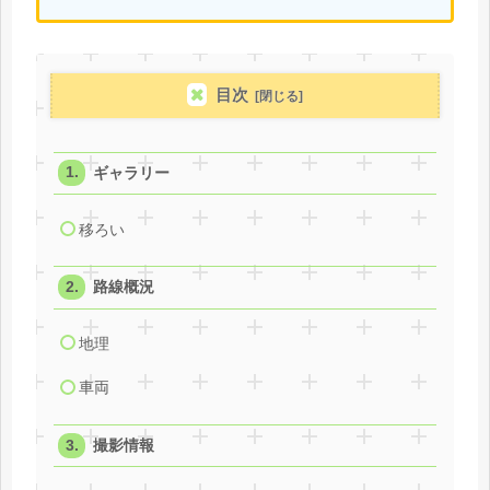
目次
ギャラリー
移ろい
路線概況
地理
車両
撮影情報