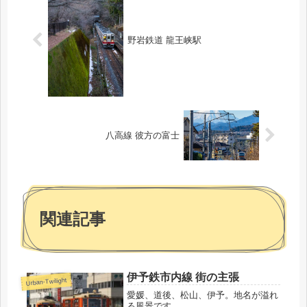
野岩鉄道 龍王峡駅
八高線 彼方の富士
関連記事
伊予鉄市内線 街の主張
Urban-Twilight
愛媛、道後、松山、伊予。地名が溢れ
る風景です。