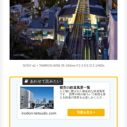
SONY α1 + TAMRON A058 35-150mm F2-2.8 E f2.5 1/400s
都市の鉄道風景一覧
人工物に囲まれた都会的な鉄道風景
です。 四季や時の移ろいで表情を変
える鉄道の情景をお楽しみくださ
い。
irodori-tetsudo.com