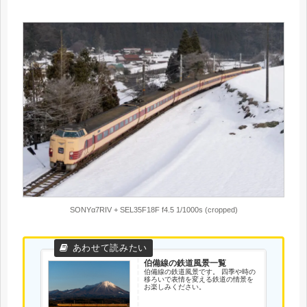
SONYα7RIV + SEL35F18F f4.5 1/1000s (cropped)
伯備線の鉄道風景一覧
伯備線の鉄道風景です。 四季や時の
移ろいで表情を変える鉄道の情景を
お楽しみください。