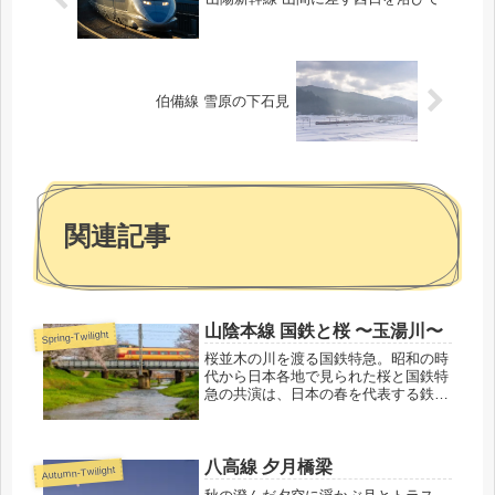
伯備線 雪原の下石見
関連記事
山陰本線 国鉄と桜 〜玉湯川〜
Spring-Twilight
桜並木の川を渡る国鉄特急。昭和の時
代から日本各地で見られた桜と国鉄特
急の共演は、日本の春を代表する鉄道
風景の一つでした。381系の引退が決
まり、今春が最後の共演です。
八高線 夕月橋梁
Autumn-Twilight