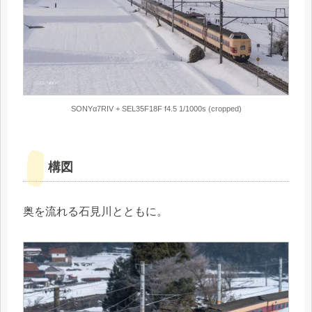
SONYα7RIV + SEL35F18F f4.5 1/1000s (cropped)
構図
奥を流れる石見川とともに。