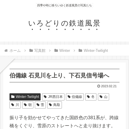
四季や時に移ろいゆく鉄道風景の写真たち
いろどりの鉄道風景
ホーム
写真館
Winter
Winter-Twilight
伯備線 石見川を上り、下石見信号場へ
2023.02.21
Winter-Twilight
JR西日本
伯備線
冬
山
川
朝
雪
鳥取
振り子を効かせてやってきた国鉄色の381系が、跨線
橋をくぐり、雪原のストレートへと走り抜けます。