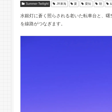
Summer-Twilight
JR東海
夏
愛知
朝
水銀灯に蒼く照らされる老いた転車台と、曙
を線路がつなぎます。