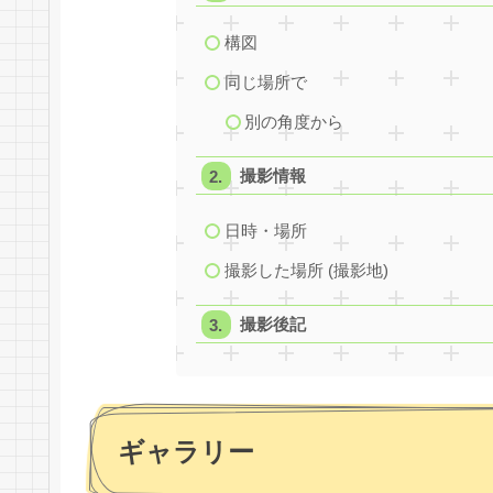
構図
同じ場所で
別の角度から
撮影情報
日時・場所
撮影した場所 (撮影地)
撮影後記
ギャラリー