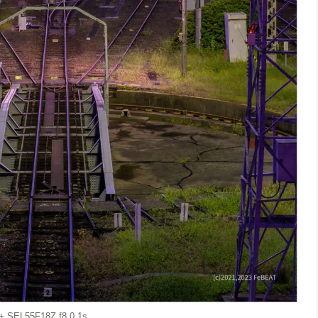
+ SEL55F18Z f8.0 1s