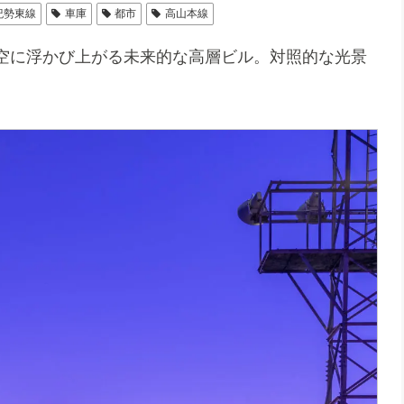
紀勢東線
車庫
都市
高山本線
空に浮かび上がる未来的な高層ビル。対照的な光景