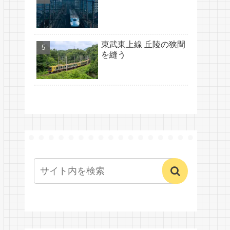
東武東上線 丘陵の狭間
を縫う