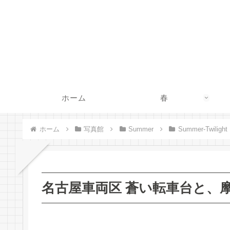
ホーム
春
ホーム
写真館
Summer
Summer-Twilight
名古屋車両区 蒼い転車台と、