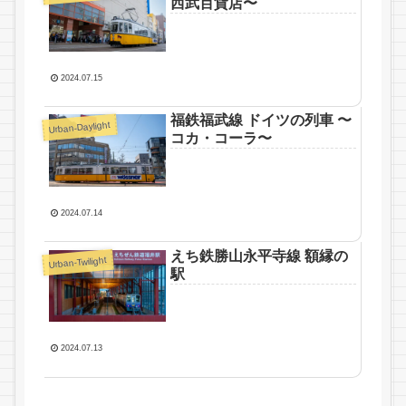
西武百貨店〜
2024.07.15
福鉄福武線 ドイツの列車 〜
Urban-Daylight
コカ・コーラ〜
2024.07.14
えち鉄勝山永平寺線 額縁の
Urban-Twilight
駅
2024.07.13