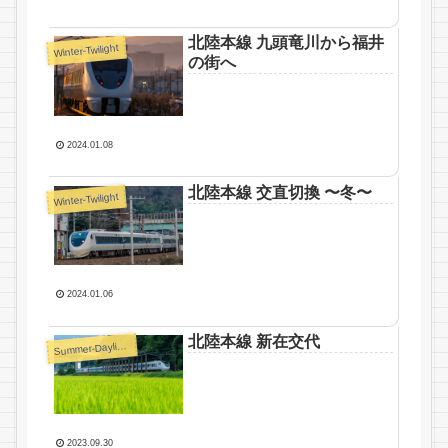
北陸本線 九頭竜川から福井
Winter-Twilight
の街へ
2024.01.08
北陸本線 交直切換 〜冬〜
Winter-Twilight
2024.01.06
北陸本線 新在交代
S
ummer-Daylight
2023.09.30